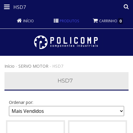
HSD7
0
INÍCIO
PRODUTOS
CARRINHO
Início
-
SERVO MOTOR
-
HSD7
HSD7
Ordenar por: