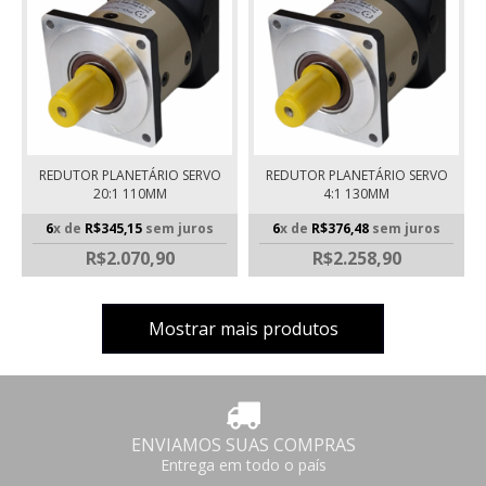
REDUTOR PLANETÁRIO SERVO
REDUTOR PLANETÁRIO SERVO
20:1 110MM
4:1 130MM
6
x de
R$345,15
sem juros
6
x de
R$376,48
sem juros
R$2.070,90
R$2.258,90
Mostrar mais produtos
ENVIAMOS SUAS COMPRAS
Entrega em todo o país