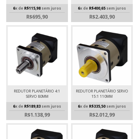
6
x de
R$115,98
sem juros
6
x de
R$400,65
sem juros
R$695,90
R$2.403,90
REDUTOR PLANETÁRIO 4:1
REDUTOR PLANETÁRIO SERVO
SERVO 80MM
15:1 110MM
6
x de
R$189,83
sem juros
6
x de
R$335,50
sem juros
R$1.138,99
R$2.012,99