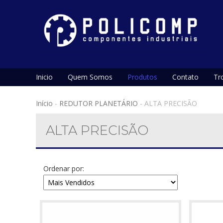
Inicio
Quem Somos
Produtos
Contato
Tr
Início
-
REDUTOR PLANETÁRIO
-
ALTA PRECISÃO
ALTA PRECISÃO
Ordenar por: