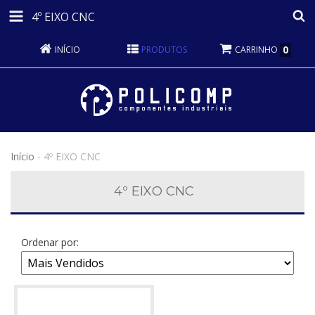
4º EIXO CNC
0
INÍCIO
PRODUTOS
CARRINHO
Início
-
4º EIXO CNC
4º EIXO CNC
Ordenar por: