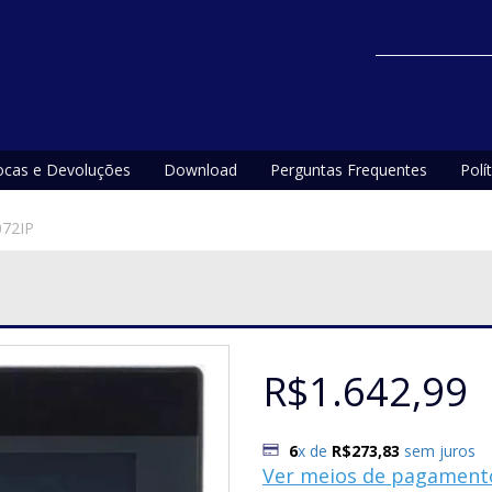
ocas e Devoluções
Download
Perguntas Frequentes
Polí
072IP
R$1.642,99
6
x de
R$273,83
sem juros
Ver meios de pagament