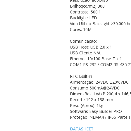
Resolução: 800x480
Brilho:(cd/m2) 300
Contraste: 500:1
Backlight: LED
Vida Util do Backlight >30.000 hr
Cores: 16M
Comunicação:
USB Host: USB 2.0 x 1
USB Cliente N/A
Ethernet 10/100 Base-T x 1
COM1 RS-232 / COM2 RS-485
RTC Built-in
Alimentaçao: 24VDC ±20%VDC
Consumo 500mA@24VDC
Dimensões: LxAxP 200,4 x 146,
Recorte 192 x 138 mm
Peso (Aprox). 1kg
Software: Easy Builder PRO
Proteção :NEMA4 / IP65 Parte 
DATASHEET