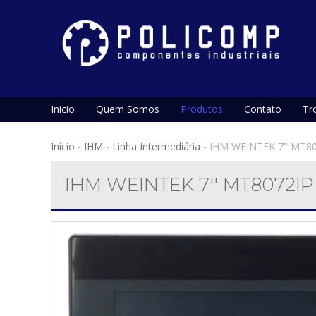
Inicio
Quem Somos
Produtos
Contato
Tr
Início
-
IHM
-
Linha Intermediária
-
IHM WEINTEK 7'' MT8
IHM WEINTEK 7'' MT8072IP