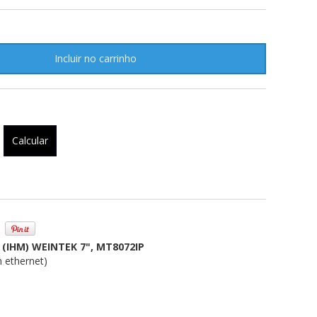
Alterar CEP
Calcular
IHM) WEINTEK 7", MT8072IP
ethernet)