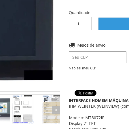
Quantidade
Entregas para o CEP:
Meios de envio
Não sei meu CEP
INTERFACE HOMEM MÁQUINA (
IHM WEINTEK (WEINVIEW) (com 
>
​Modelo: MT8072IP
Display 7” TFT